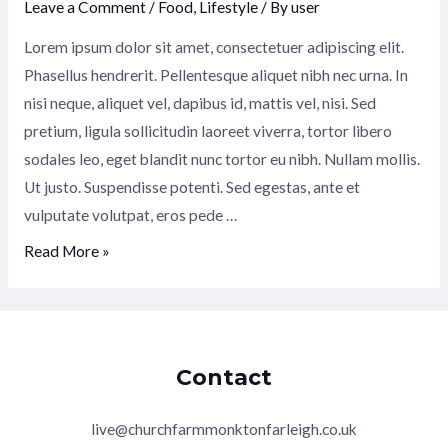
Leave a Comment
/
Food
,
Lifestyle
/ By
user
Lorem ipsum dolor sit amet, consectetuer adipiscing elit.
Phasellus hendrerit. Pellentesque aliquet nibh nec urna. In
nisi neque, aliquet vel, dapibus id, mattis vel, nisi. Sed
pretium, ligula sollicitudin laoreet viverra, tortor libero
sodales leo, eget blandit nunc tortor eu nibh. Nullam mollis.
Ut justo. Suspendisse potenti. Sed egestas, ante et
vulputate volutpat, eros pede …
Cooking
Read More »
together:
ORGANIC
SPICES
Contact
live@churchfarmmonktonfarleigh.co.uk